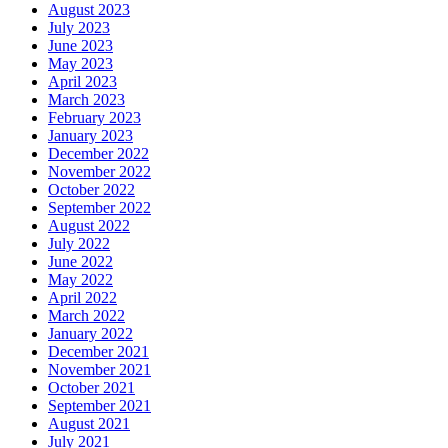
August 2023
July 2023
June 2023
May 2023
April 2023
March 2023
February 2023
January 2023
December 2022
November 2022
October 2022
September 2022
August 2022
July 2022
June 2022
May 2022
April 2022
March 2022
January 2022
December 2021
November 2021
October 2021
September 2021
August 2021
July 2021