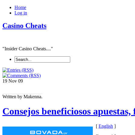
Home
Log in
Casino Cheats
"Insider Casino Cheats...."
19 Nov
09
Written by Makenna.
Consejos beneficiosos apuestas,
[
English
]