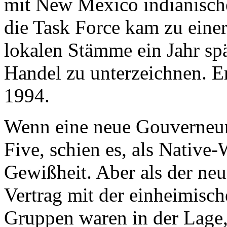
mit New Mexico indianisch
die Task Force kam zu eine
lokalen Stämme ein Jahr sp
Handel zu unterzeichnen. Er
1994.
Wenn eine neue Gouverneu
Five, schien es, als Nativ
Gewißheit. Aber als der ne
Vertrag mit der einheimis
Gruppen waren in der Lage, 