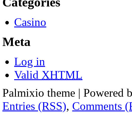
Categories
Casino
Meta
Log in
Valid
XHTML
Palmixio theme | Powered 
Entries (RSS)
,
Comments (