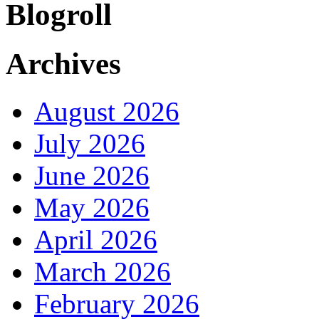
Blogroll
Archives
August 2026
July 2026
June 2026
May 2026
April 2026
March 2026
February 2026