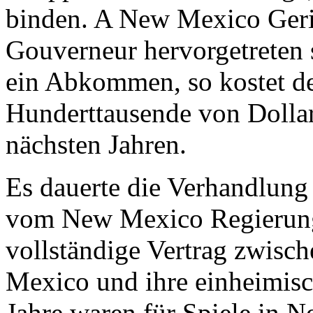
binden. A New Mexico Gerich
Gouverneur hervorgetreten 
ein Abkommen, so kostet d
Hunderttausende von Dolla
nächsten Jahren.
Es dauerte die Verhandlung
vom New Mexico Regierung, 
vollständige Vertrag zwisc
Mexico und ihre einheimis
Jahre waren für Spiele in 