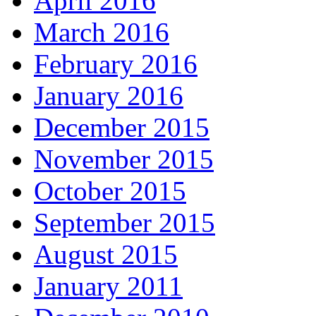
April 2016
March 2016
February 2016
January 2016
December 2015
November 2015
October 2015
September 2015
August 2015
January 2011