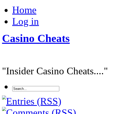
Home
Log in
Casino Cheats
"Insider Casino Cheats...."