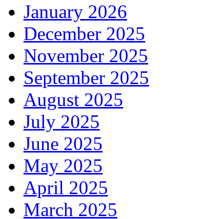
January 2026
December 2025
November 2025
September 2025
August 2025
July 2025
June 2025
May 2025
April 2025
March 2025