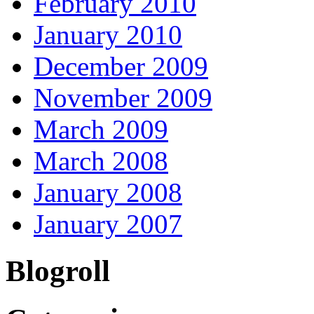
February 2010
January 2010
December 2009
November 2009
March 2009
March 2008
January 2008
January 2007
Blogroll