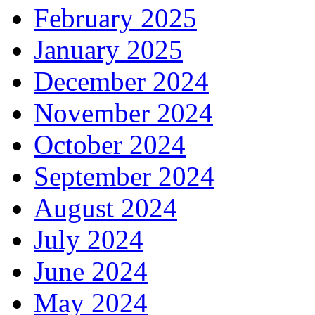
February 2025
January 2025
December 2024
November 2024
October 2024
September 2024
August 2024
July 2024
June 2024
May 2024