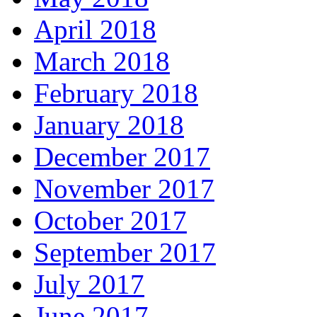
April 2018
March 2018
February 2018
January 2018
December 2017
November 2017
October 2017
September 2017
July 2017
June 2017