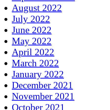
August 2022
July 2022
June 2022
May 2022
April 2022
March 2022
January 2022
December 2021
November 2021
October 2021