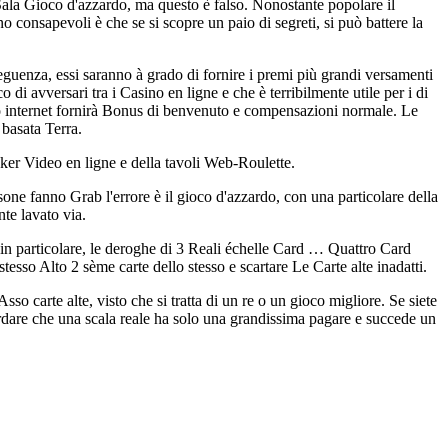
ala Gioco d'azzardo, ma questo è falso. Nonostante popolare il
 consapevoli è che se si scopre un paio di segreti, si può battere la
eguenza, essi saranno à grado di fornire i premi più grandi versamenti
 di avversari tra i Casino en ligne e che è terribilmente utile per i di
no internet fornirà Bonus di benvenuto e compensazioni normale. Le
basata Terra.
oker Video en ligne e della tavoli Web-Roulette.
one fanno Grab l'errore è il gioco d'azzardo, con una particolare della
te lavato via.
in particolare, le deroghe di 3 Reali échelle Card … Quattro Card
tesso Alto 2 sème carte dello stesso e scartare Le Carte alte inadatti.
 carte alte, visto che si tratta di un re o un gioco migliore. Se siete
rdare che una scala reale ha solo una grandissima pagare e succede un