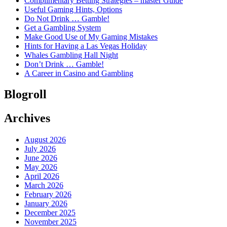
Complimentary Betting Strategies – master Guide
Useful Gaming Hints, Options
Do Not Drink … Gamble!
Get a Gambling System
Make Good Use of My Gaming Mistakes
Hints for Having a Las Vegas Holiday
Whales Gambling Hall Night
Don’t Drink … Gamble!
A Career in Casino and Gambling
Blogroll
Archives
August 2026
July 2026
June 2026
May 2026
April 2026
March 2026
February 2026
January 2026
December 2025
November 2025