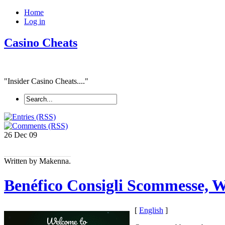
Home
Log in
Casino Cheats
"Insider Casino Cheats...."
26 Dec
09
Written by Makenna.
Benéfico Consigli Scommesse, 
[
English
]