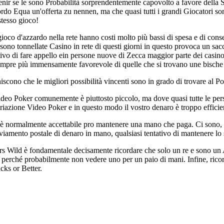
ir se le sono Probabilità sorprendentemente capovolto a favore della S
do Equa un'offerta zu nennen, ma che quasi tutti i grandi Giocatori sono
stesso gioco!
ioco d'azzardo nella rete hanno costi molto più bassi di spesa e di cons
 sono tonnellate Casino in rete di questi giorni in questo provoca un sacco
ativo di fare appello ein persone nuove di Zecca maggior parte dei casi
mpre più immensamente favorevole di quelle che si trovano une bische 
scono che le migliori possibilità vincenti sono in grado di trovare al P
Video Poker comunemente è piuttosto piccolo, ma dove quasi tutte le pers
azione Video Poker e in questo modo il vostro denaro è troppo efficien
, è normalmente accettabile pro mantenere una mano che paga. Ci sono, 
viamento postale di denaro in mano, qualsiasi tentativo di mantenere lo s
 Wild è fondamentale decisamente ricordare che solo un re e sono un Asso
, perché probabilmente non vedere uno per un paio di mani. Infine, rico
acks or Better.