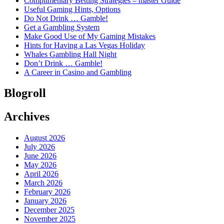
Complimentary Betting Strategies – master Guide
Useful Gaming Hints, Options
Do Not Drink … Gamble!
Get a Gambling System
Make Good Use of My Gaming Mistakes
Hints for Having a Las Vegas Holiday
Whales Gambling Hall Night
Don’t Drink … Gamble!
A Career in Casino and Gambling
Blogroll
Archives
August 2026
July 2026
June 2026
May 2026
April 2026
March 2026
February 2026
January 2026
December 2025
November 2025