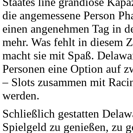
Staates line grandiose Kapa
die angemessene Person Pha
einen angenehmen Tag in de
mehr. Was fehlt in diesem Z
macht sie mit Spaß. Delawa
Personen eine Option auf zw
– Slots zusammen mit Raci
werden.
Schließlich gestatten Delaw
Spielgeld zu genießen, zu 