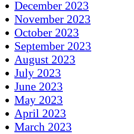
December 2023
November 2023
October 2023
September 2023
August 2023
July 2023
June 2023
May 2023
April 2023
March 2023