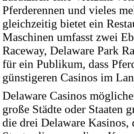
Pferderennen und vieles me
gleichzeitig bietet ein Resta
Maschinen umfasst zwei Eb
Raceway, Delaware Park Rac
für ein Publikum, dass Pfer
günstigeren Casinos im Lan
Delaware Casinos möglicher
große Städte oder Staaten 
die drei Delaware Kasinos, 