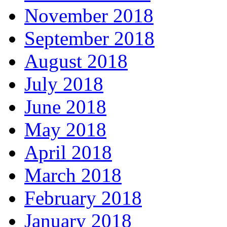
November 2018
September 2018
August 2018
July 2018
June 2018
May 2018
April 2018
March 2018
February 2018
January 2018