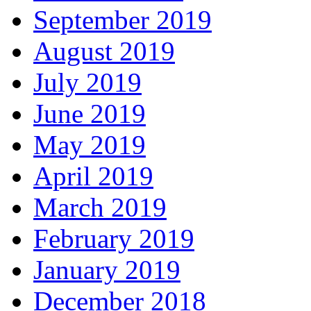
September 2019
August 2019
July 2019
June 2019
May 2019
April 2019
March 2019
February 2019
January 2019
December 2018