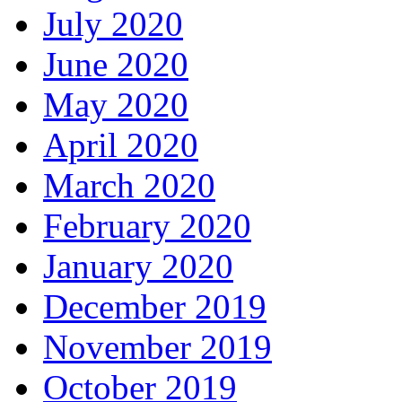
July 2020
June 2020
May 2020
April 2020
March 2020
February 2020
January 2020
December 2019
November 2019
October 2019