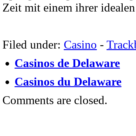
Zeit mit einem ihrer ideal
Filed under:
Casino
-
Track
Casinos de Delaware
Casinos du Delaware
Comments are closed.