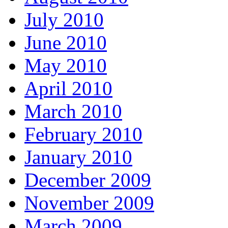
July 2010
June 2010
May 2010
April 2010
March 2010
February 2010
January 2010
December 2009
November 2009
March 2009