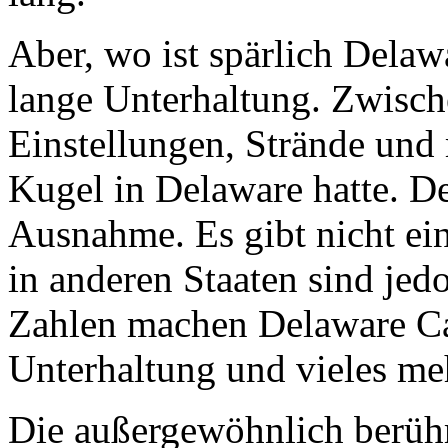
Aber, wo ist spärlich Delawa
lange Unterhaltung. Zwisch
Einstellungen, Strände und m
Kugel in Delaware hatte. D
Ausnahme. Es gibt nicht ei
in anderen Staaten sind jed
Zahlen machen Delaware Cas
Unterhaltung und vieles me
Die außergewöhnlich berüh