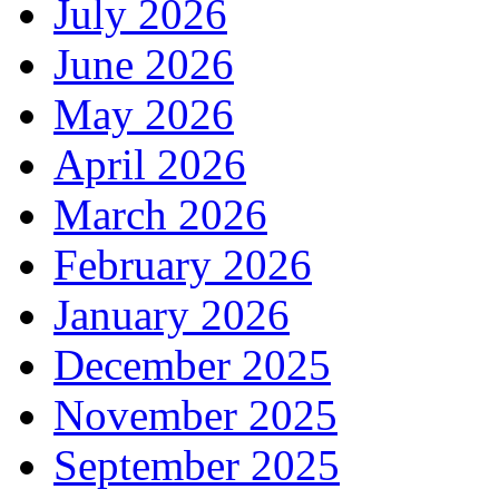
July 2026
June 2026
May 2026
April 2026
March 2026
February 2026
January 2026
December 2025
November 2025
September 2025