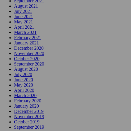
September 2021
August 2021
July 2021
June 2021
May 2021
April 2021
March 2021
February 2021
January 2021
December 2020
November 2020
October 2020
September 2020
August 2020
July 2020
June 2020
May 2020
April 2020
March 2020
February 2020
January 2020
December 2019
November 2019
October 2019
September 2019