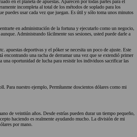
uado en el planeta de apuestas. Aparecen por todas partes para el
eramente incompleta al total de los métodos de soplado para los
que puedes usar cada vez que juegan. Es útil y sólo toma unos minutos
entrarte en administración de la fortuna y ejecutarlo como un negocio,
, aunque. Administrando fácilmente sus sesiones, usted puede darle a
c. apuestas deportivas y el póker se necesita un poco de ajuste. Este
está encontrando una racha de derramar una vez que se extendió primer
 una oportunidad de lucha para resistir los individuos sacrificar las
kroll. Para nuestro ejemplo, Permítanme doscientos dólares como mi
mano de veintiún años. Desde estrías pueden durar un tiempo pequeño,
 excepto haciendo es realmente ayudando mucho. La división de mi
dólares por mano.