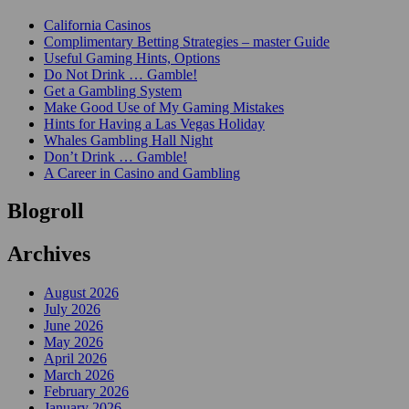
California Casinos
Complimentary Betting Strategies – master Guide
Useful Gaming Hints, Options
Do Not Drink … Gamble!
Get a Gambling System
Make Good Use of My Gaming Mistakes
Hints for Having a Las Vegas Holiday
Whales Gambling Hall Night
Don’t Drink … Gamble!
A Career in Casino and Gambling
Blogroll
Archives
August 2026
July 2026
June 2026
May 2026
April 2026
March 2026
February 2026
January 2026