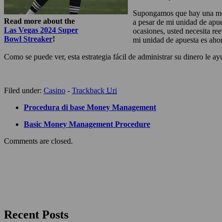
Supongamos que hay una mesa 
Read more about the
a pesar de mi unidad de apue
Las Vegas 2024 Super
ocasiones, usted necesita ree
Bowl Streaker
!
mi unidad de apuesta es ahor
Como se puede ver, esta estrategia fácil de administrar su dinero le a
Filed under:
Casino
-
Trackback
Uri
Procedura di base Money Management
Basic Money Management Procedure
Comments are closed.
Recent Posts