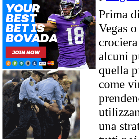
Prima di
Vegas o 
crociera
alcuni p
quella p
come vi
prendend
utilizza
una stra