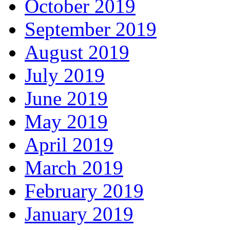
October 2019
September 2019
August 2019
July 2019
June 2019
May 2019
April 2019
March 2019
February 2019
January 2019