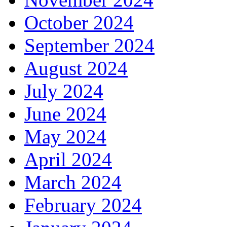
October 2024
September 2024
August 2024
July 2024
June 2024
May 2024
April 2024
March 2024
February 2024