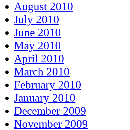
August 2010
July 2010
June 2010
May 2010
April 2010
March 2010
February 2010
January 2010
December 2009
November 2009