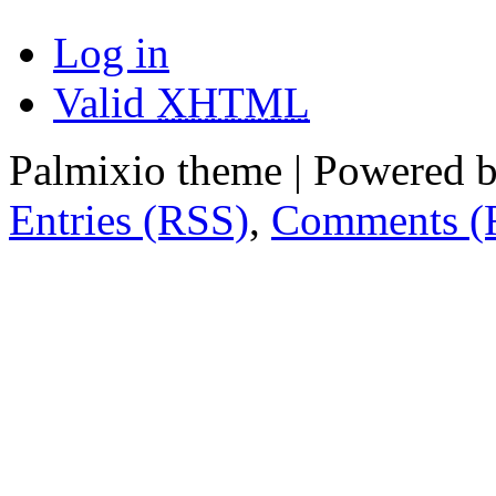
Log in
Valid
XHTML
Palmixio theme | Powered 
Entries (RSS)
,
Comments (