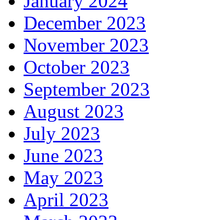
January 2024
December 2023
November 2023
October 2023
September 2023
August 2023
July 2023
June 2023
May 2023
April 2023