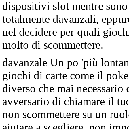
dispositivi slot mentre sono 
totalmente davanzali, eppur
nel decidere per quali gioc
molto di scommettere.
davanzale Un po 'più lontano
giochi di carte come il poke
diverso che mai necessario c
avversario di chiamare il tuo
non scommettere su un ruol
aiutare a scegliere, non imp