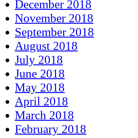
December 2018
November 2018
September 2018
August 2018
July 2018
June 2018
May 2018
April 2018
March 2018
February 2018