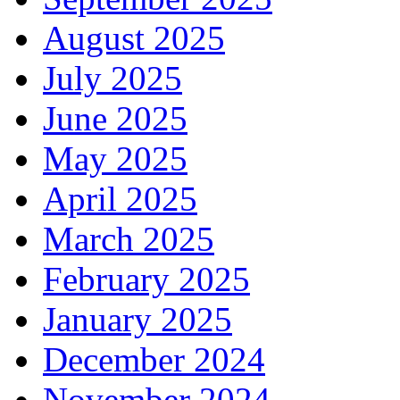
August 2025
July 2025
June 2025
May 2025
April 2025
March 2025
February 2025
January 2025
December 2024
November 2024