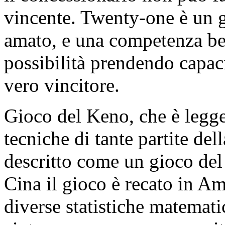
vincente. Twenty-one è un 
amato, e una competenza ben
possibilità prendendo capaci
vero vincitore.
Gioco del Keno, che è legge
tecniche di tante partite del
descritto come un gioco del 
Cina il gioco è recato in Am
diverse statistiche matemat