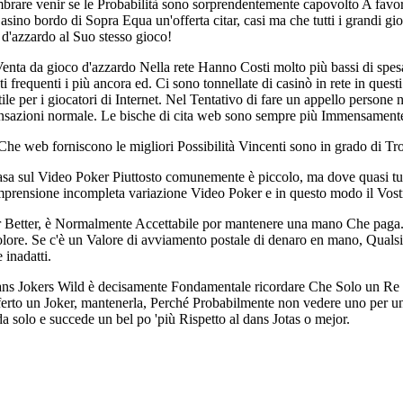
rare venir se le Probabilità sono sorprendentemente capovolto A favore
asino bordo di Sopra Equa un'offerta citar, casi ma che tutti i grandi gi
 d'azzardo al Suo stesso gioco!
Venta da gioco d'azzardo Nella rete Hanno Costi molto più bassi di s
 frequenti i più ancora ed. Ci sono tonnellate di casinò in rete in quest
tile per i giocatori di Internet. Nel Tentativo di fare un appello person
azioni normale. Le bische di cita web sono sempre più Immensamente f
Che web forniscono le migliori Possibilità Vincenti sono in grado di Trov
asa sul Video Poker Piuttosto comunemente è piccolo, ma dove quasi tutt
mprensione incompleta variazione Video Poker e in questo modo il Vostro
r Better, è Normalmente Accettabile por mantenere una mano Che paga. C
olore. Se c'è un Valore di avviamento postale di denaro en mano, Qualsia
 inadatti.
ans Jokers Wild è decisamente Fondamentale ricordare Che Solo un Re 
nferto un Joker, mantenerla, Perché Probabilmente non vedere uno per u
a solo e succede un bel po 'più Rispetto al dans Jotas o mejor.