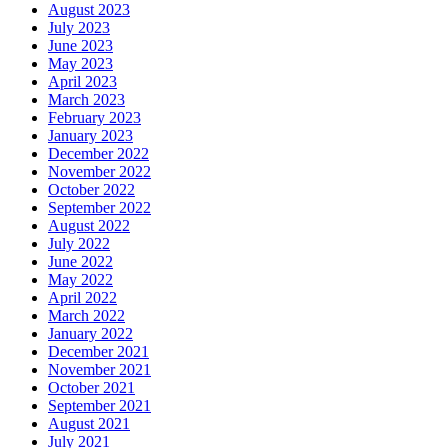
August 2023
July 2023
June 2023
May 2023
April 2023
March 2023
February 2023
January 2023
December 2022
November 2022
October 2022
September 2022
August 2022
July 2022
June 2022
May 2022
April 2022
March 2022
January 2022
December 2021
November 2021
October 2021
September 2021
August 2021
July 2021