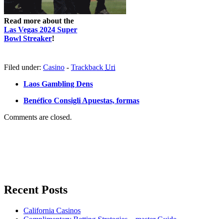
Read more about the
Las Vegas 2024 Super
Bowl Streaker
!
Filed under:
Casino
-
Trackback
Uri
Laos Gambling Dens
Benéfico Consigli Apuestas, formas
Comments are closed.
Recent Posts
California Casinos