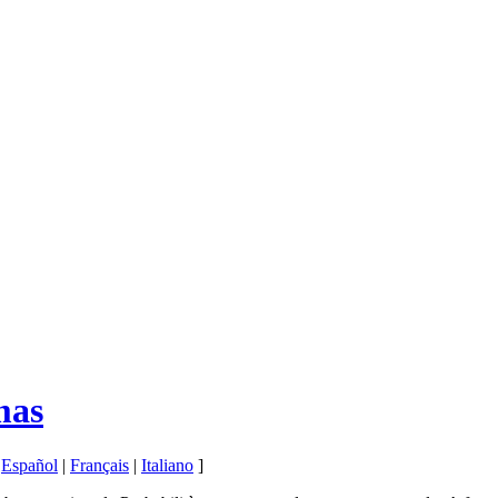
mas
|
Español
|
Français
|
Italiano
]