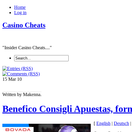
Home
Log in
Casino Cheats
"Insider Casino Cheats...."
15 Mar
10
Written by Makenna.
Benefico Consigli Apuestas, for
[
English
|
Deutsch