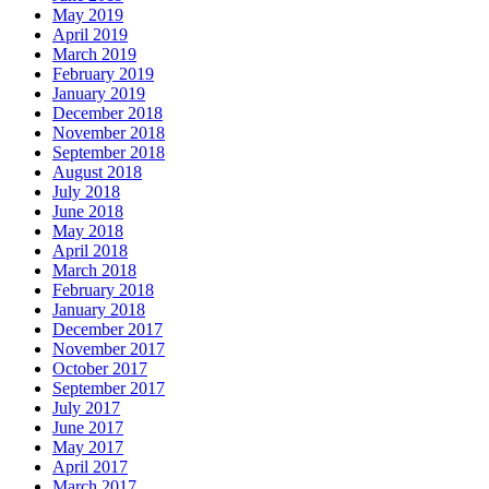
May 2019
April 2019
March 2019
February 2019
January 2019
December 2018
November 2018
September 2018
August 2018
July 2018
June 2018
May 2018
April 2018
March 2018
February 2018
January 2018
December 2017
November 2017
October 2017
September 2017
July 2017
June 2017
May 2017
April 2017
March 2017