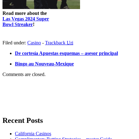
Read more about the
Las Vegas 2024 Super
Bowl Streaker
!
Filed under:
Casino
-
Trackback
Uri
De cortesía Apuestas esquemas – asesor principal
Bingo au Nouveau-Mexique
Comments are closed.
Recent Posts
California Casinos