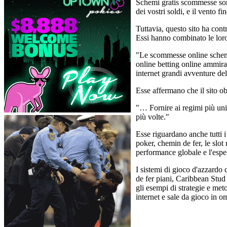
Schemi gratis scommesse sono
dei vostri soldi, e il vento
Tuttavia, questo sito ha contr
Essi hanno combinato le loro
"Le scommesse online schemi p
online betting online ammira
internet grandi avventure de
Esse affermano che il sito ob
"… Fornire ai regimi più uni
più volte."
Esse riguardano anche tutti i
poker, chemin de fer, le slo
performance globale e l'espe
I sistemi di gioco d'azzardo 
de fer piani, Caribbean Stud
gli esempi di strategie e met
internet e sale da gioco in o