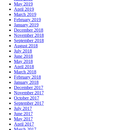
May 2019
April 2019
March 2019
February 2019
January 2019
December 2018
November 2018
September 2018
August 2018
July 2018
June 2018
May 2018
April 2018
March 2018
February 2018
January 2018
December 2017
November 2017
October 2017
September 2017
July 2017
June 2017
May 2017
April 2017
March 2017