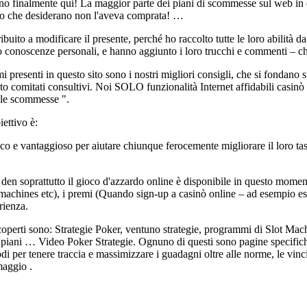
 finalmente qui! La maggior parte dei piani di scommesse sul web in q
 fino che desiderano non l'aveva comprata! …
ibuito a modificare il presente, perché ho raccolto tutte le loro abilità 
 conoscenze personali, e hanno aggiunto i loro trucchi e commenti – ch
resenti in questo sito sono i nostri migliori consigli, che si fondano s
to comitati consultivi. Noi SOLO funzionalità Internet affidabili casin
lle scommesse ".
iettivo è:
co e vantaggioso per aiutare chiunque ferocemente migliorare il loro tas
 den soprattutto il gioco d'azzardo online è disponibile in questo momen
t machines etc), i premi (Quando sign-up a casinò online – ad esempio es
rienza.
coperti sono: Strategie Poker, ventuno strategie, programmi di Slot Mach
 piani … Video Poker Strategie. Ognuno di questi sono pagine specifich
odi per tenere traccia e massimizzare i guadagni oltre alle norme, le vinc
maggio .